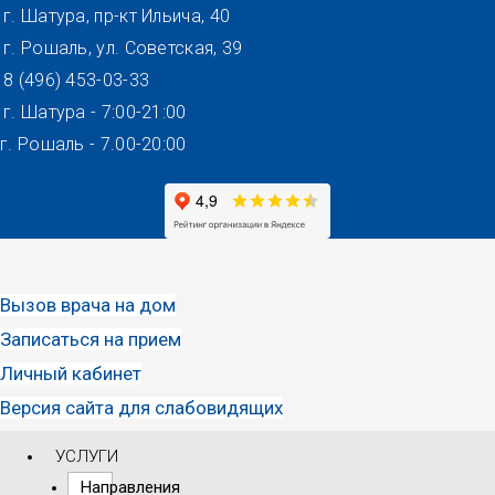
Перейти
г. Шатура, пр-кт Ильича, 40
к
г. Рошаль, ул. Советская, 39
содержимому
8 (496) 453-03-33
г. Шатура - 7:00-21:00
г. Рошаль - 7.00-20:00
Вызов врача на дом
Записаться на прием
Личный кабинет
Версия сайта для слабовидящих
УСЛУГИ
Направления