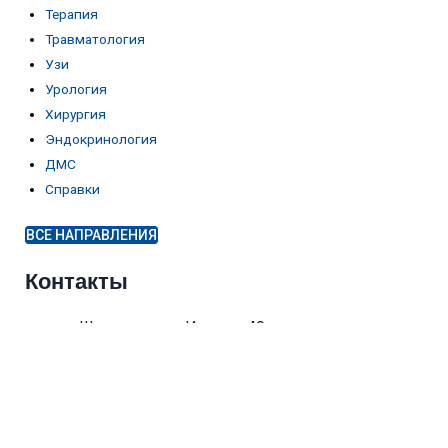
Терапия
Травматология
Узи
Урология
Хирургия
Эндокринология
ДМС
Справки
ВСЕ НАПРАВЛЕНИЯ
Контакты
г. Шатура, пр-кт Ильича, 40
8(985)453-03-33
8(916)603-24-74