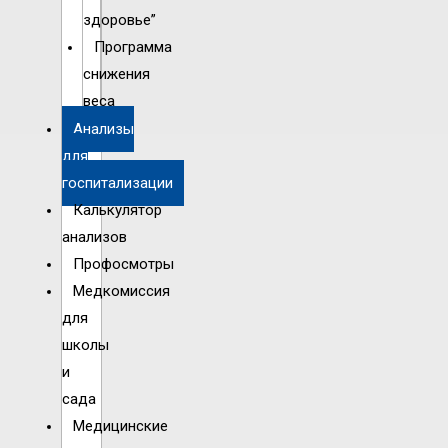
здоровье”
Программа
снижения
веса
Анализы
для
госпитализации
Калькулятор
анализов
Профосмотры
Медкомиссия
для
школы
и
сада
Медицинские