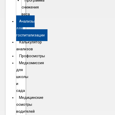
Программа
снижения
веса
Анализы
для
госпитализации
Калькулятор
анализов
Профосмотры
Медкомиссия
для
школы
и
сада
Медицинские
осмотры
водителей