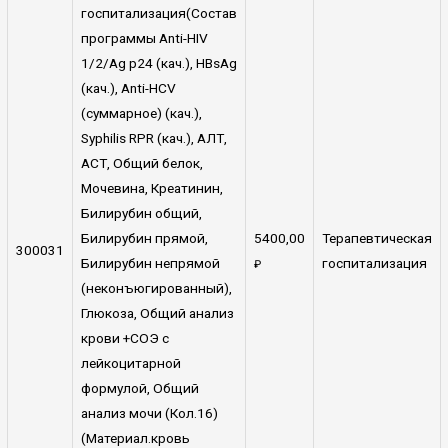
госпитализация(Состав
программы Anti-HIV
1/2/Ag p24 (кач.), HBsAg
(кач.), Anti-HCV
(суммарное) (кач.),
Syphilis RPR (кач.), АЛТ,
АСТ, Общий белок,
Мочевина, Креатинин,
Билирубин общий,
Билирубин прямой,
5400,00
Терапевтическая
300031
Билирубин непрямой
госпитализация
₽
(неконъюгированный),
Глюкоза, Общий анализ
крови +СОЭ с
лейкоцитарной
формулой, Общий
анализ мочи (Кол.16)
(Материал.кровь