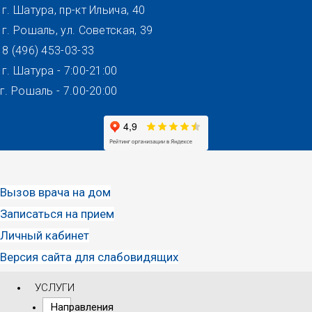
Перейти
г. Шатура, пр-кт Ильича, 40
к
г. Рошаль, ул. Советская, 39
содержимому
8 (496) 453-03-33
г. Шатура - 7:00-21:00
г. Рошаль - 7.00-20:00
Вызов врача на дом
Записаться на прием
Личный кабинет
Версия сайта для слабовидящих
УСЛУГИ
Направления