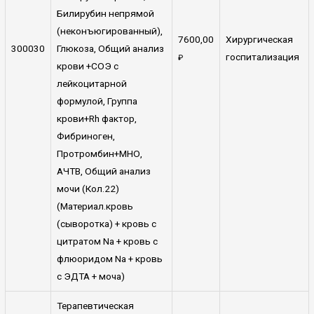
Билирубин непрямой
(неконъюгированный),
7600,00
Хирургическая
300030
Глюкоза, Общий анализ
госпитализация
₽
крови +СОЭ с
лейкоцитарной
формулой, Группа
крови+Rh фактор,
Фибриноген,
Протромбин+МНО,
АЧТВ, Общий анализ
мочи (Кол.22)
(Материал.кровь
(сыворотка) + кровь с
цитратом Na + кровь с
флюоридом Na + кровь
с ЭДТА + моча)
Терапевтическая