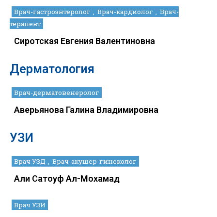
Врач-гастроэнтеролог
Врач-кардиолог
Врач-
терапевт
Сиротская Евгения Валентиновна
Дерматология
Врач-дерматовенеролог
Аверьянова Галина Владимировна
УЗИ
Врач УЗД
Врач-акушер-гинеколог
Али Сатоуф Ал-Мохамад
Врач УЗИ