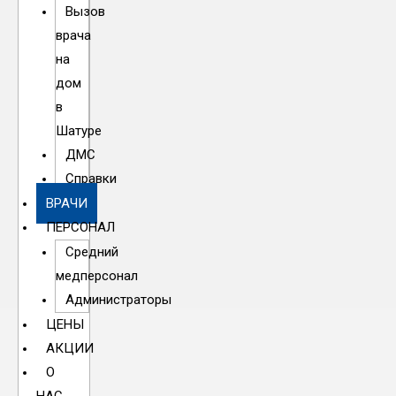
Вызов
врача
на
дом
в
Шатуре
ДМС
Справки
ВРАЧИ
ПЕРСОНАЛ
Средний
медперсонал
Администраторы
ЦЕНЫ
АКЦИИ
О