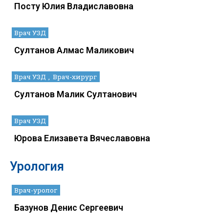
Посту Юлия Владиславовна
Врач УЗД
Султанов Алмас Маликович
Врач УЗД
Врач-хирург
Султанов Малик Султанович
Врач УЗД
Юрова Елизавета Вячеславовна
Урология
Врач-уролог
Базунов Денис Сергеевич