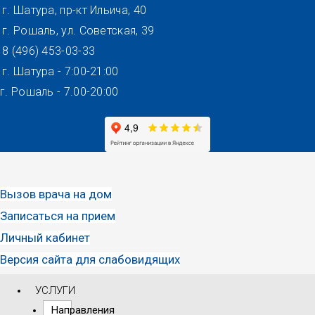
Перейти
г. Шатура, пр-кт Ильича, 40
к
г. Рошаль, ул. Советская, 39
содержимому
8 (496) 453-03-33
г. Шатура - 7:00-21:00
г. Рошаль - 7.00-20:00
Вызов врача на дом
Записаться на прием
Личный кабинет
Версия сайта для слабовидящих
УСЛУГИ
Направления