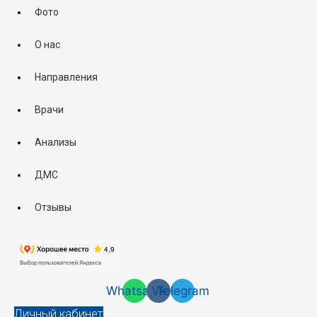
Фото
О нас
Направления
Врачи
Анализы
ДМС
Отзывы
Whatsapp
Vk
Telegram
Личный кабинет