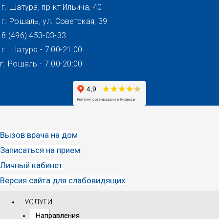
Перейти
г. Шатура, пр-кт Ильича, 40
к
г. Рошаль, ул. Советская, 39
содержимому
8 (496) 453-03-33
г. Шатура - 7:00-21:00
г. Рошаль - 7.00-20:00
Вызов врача на дом
Записаться на прием
Личный кабинет
Версия сайта для слабовидящих
УСЛУГИ
Направления