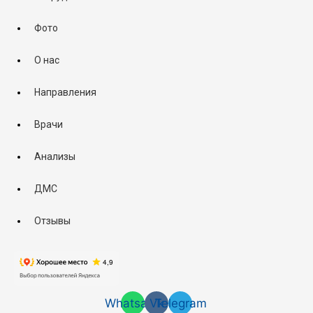
Фото
О нас
Направления
Врачи
Анализы
ДМС
Отзывы
Whatsapp
Vk
Telegram