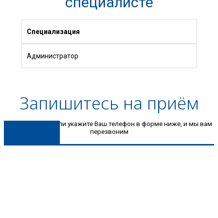
специалисте
Специализация
Администратор
Запишитесь на приём
Позвоните нам или укажите Ваш телефон в форме ниже, и мы вам
8 (496) 453-03-33
перезвоним
8 (985) 453-03-33
8 (980) 453-03-33