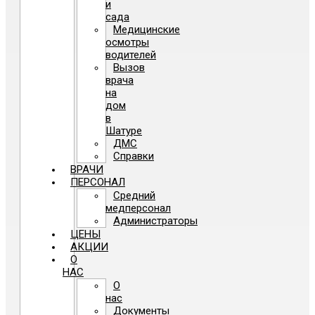
и
сада
Медицинские
осмотры
водителей
Вызов
врача
на
дом
в
Шатуре
ДМС
Справки
ВРАЧИ
ПЕРСОНАЛ
Средний
медперсонал
Администраторы
ЦЕНЫ
АКЦИИ
О
НАС
О
нас
Документы