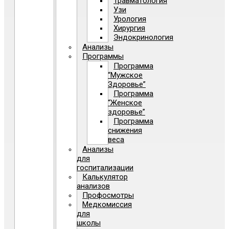
Травматология
Узи
Урология
Хирургия
Эндокринология
Анализы
Программы
Программа
“Мужское
Здоровье”
Программа
“Женское
здоровье”
Программа
снижения
веса
Анализы
для
госпитализации
Калькулятор
анализов
Профосмотры
Медкомиссия
для
школы