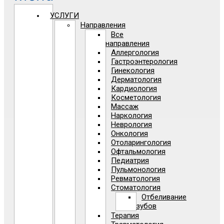
УСЛУГИ
Направления
Все
направления
Аллергология
Гастроэнтерология
Гинекология
Дерматология
Кардиология
Косметология
Массаж
Наркология
Неврология
Онкология
Отоларингология
Офтальмология
Педиатрия
Пульмонология
Ревматология
Стоматология
Отбеливание
зубов
Терапия