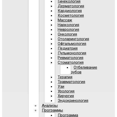
Гинекология
Дерматология
Кардиология
Косметология
Массаж
Наркология
Неврология
Онкология
Отоларингология
Офтальмология
Педиатрия
Пульмонология
Ревматология
Стоматология
Отбеливание
зубов
Терапия
Травматология
Узи
Урология
Хирургия
Эндокринология
Анализы
Программы
Программа