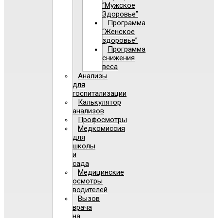
“Мужское
Здоровье”
Программа
“Женское
здоровье”
Программа
снижения
веса
Анализы
для
госпитализации
Калькулятор
анализов
Профосмотры
Медкомиссия
для
школы
и
сада
Медицинские
осмотры
водителей
Вызов
врача
на