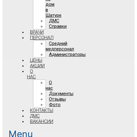
дом
в
Шатуре
ДМС
Справки
ВРАЧИ
ПЕРСОНАЛ
Средний
медперсонал
Администраторы
ЦЕНЫ
АКЦИИ
О
НАС
О
нас
Документы
Отзывы
Фото
КОНТАКТЫ
ДМС
ВАКАНСИИ
Menu