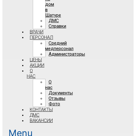
дом
в
Шатуре
ДМС
Справки
ВРАЧИ
ПЕРСОНАЛ
Средний
медперсонал
Администраторы
ЦЕНЫ
АКЦИИ
О
НАС
О
нас
Документы
Отзывы
Фото
КОНТАКТЫ
ДМС
ВАКАНСИИ
Menu