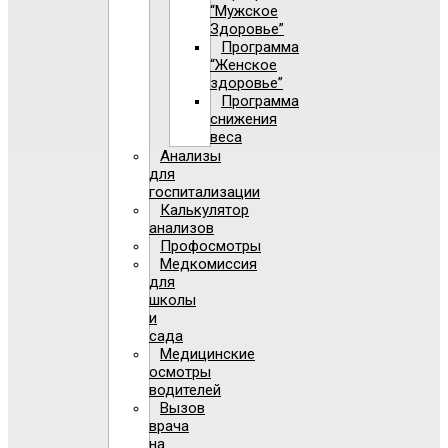
“Мужское
Здоровье”
Программа
“Женское
здоровье”
Программа
снижения
веса
Анализы
для
госпитализации
Калькулятор
анализов
Профосмотры
Медкомиссия
для
школы
и
сада
Медицинские
осмотры
водителей
Вызов
врача
на