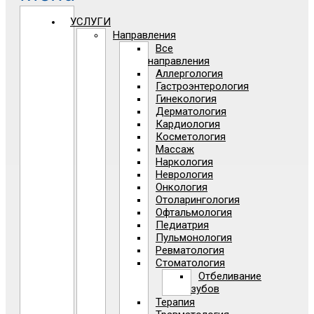
УСЛУГИ
Направления
Все
направления
Аллергология
Гастроэнтерология
Гинекология
Дерматология
Кардиология
Косметология
Массаж
Наркология
Неврология
Онкология
Отоларингология
Офтальмология
Педиатрия
Пульмонология
Ревматология
Стоматология
Отбеливание
зубов
Терапия