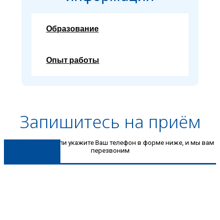
Образование
Опыт работы
Запишитесь на приём
Позвоните нам или укажите Ваш телефон в форме ниже, и мы вам
8 (496) 453-03-33
перезвоним
8 (985) 453-03-33
8 (980) 453-03-33