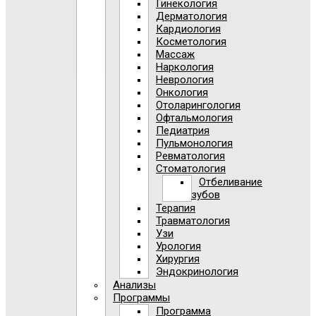
Гинекология
Дерматология
Кардиология
Косметология
Массаж
Наркология
Неврология
Онкология
Отоларингология
Офтальмология
Педиатрия
Пульмонология
Ревматология
Стоматология
Отбеливание
зубов
Терапия
Травматология
Узи
Урология
Хирургия
Эндокринология
Анализы
Программы
Программа