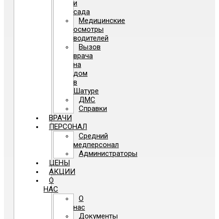
и
сада
Медицинские
осмотры
водителей
Вызов
врача
на
дом
в
Шатуре
ДМС
Справки
ВРАЧИ
ПЕРСОНАЛ
Средний
медперсонал
Администраторы
ЦЕНЫ
АКЦИИ
О
НАС
О
нас
Документы