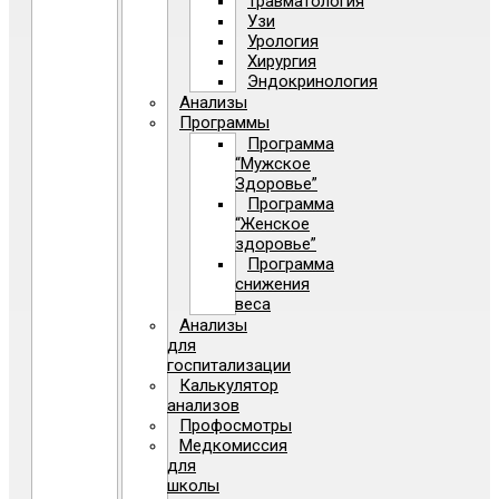
Травматология
Узи
Урология
Хирургия
Эндокринология
Анализы
Программы
Программа
“Мужское
Здоровье”
Программа
“Женское
здоровье”
Программа
снижения
веса
Анализы
для
госпитализации
Калькулятор
анализов
Профосмотры
Медкомиссия
для
школы