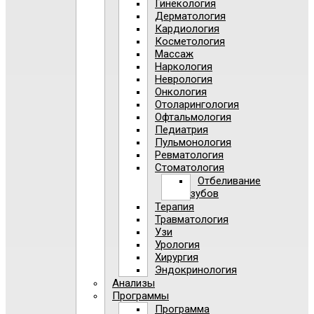
Гинекология
Дерматология
Кардиология
Косметология
Массаж
Наркология
Неврология
Онкология
Отоларингология
Офтальмология
Педиатрия
Пульмонология
Ревматология
Стоматология
Отбеливание
зубов
Терапия
Травматология
Узи
Урология
Хирургия
Эндокринология
Анализы
Программы
Программа