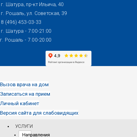
Перейти
г. Шатура, пр-кт Ильича, 40
к
г. Рошаль, ул. Советская, 39
содержимому
8 (496) 453-03-33
г. Шатура - 7:00-21:00
г. Рошаль - 7.00-20:00
Вызов врача на дом
Записаться на прием
Личный кабинет
Версия сайта для слабовидящих
УСЛУГИ
Направления