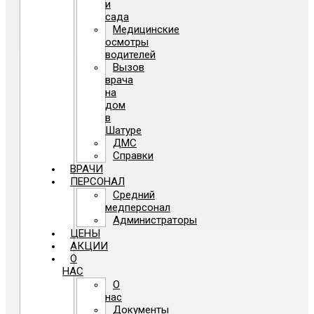
и
сада
Медицинские
осмотры
водителей
Вызов
врача
на
дом
в
Шатуре
ДМС
Справки
ВРАЧИ
ПЕРСОНАЛ
Средний
медперсонал
Администраторы
ЦЕНЫ
АКЦИИ
О
НАС
О
нас
Документы