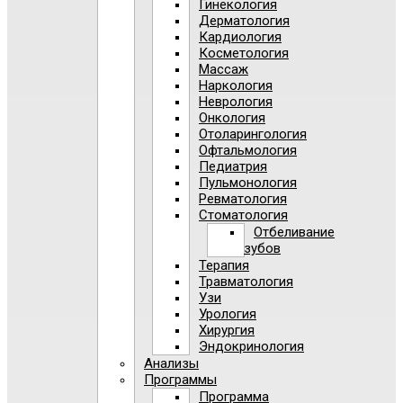
Гинекология
Дерматология
Кардиология
Косметология
Массаж
Наркология
Неврология
Онкология
Отоларингология
Офтальмология
Педиатрия
Пульмонология
Ревматология
Стоматология
Отбеливание
зубов
Терапия
Травматология
Узи
Урология
Хирургия
Эндокринология
Анализы
Программы
Программа