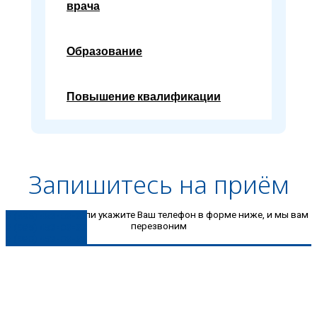
врача
Образование
Повышение квалификации
Запишитесь на приём
Позвоните нам или укажите Ваш телефон в форме ниже, и мы вам
8 (496) 453-03-33
перезвоним
8 (985) 453-03-33
8 (980) 453-03-33