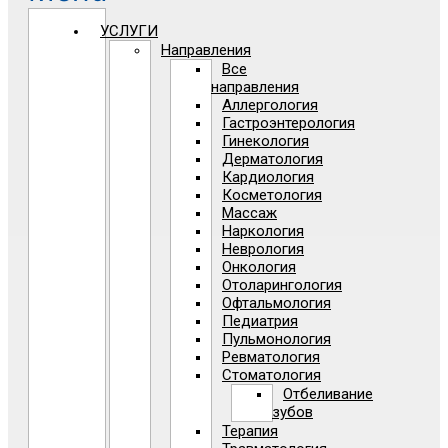
УСЛУГИ
Направления
Все
направления
Аллергология
Гастроэнтерология
Гинекология
Дерматология
Кардиология
Косметология
Массаж
Наркология
Неврология
Онкология
Отоларингология
Офтальмология
Педиатрия
Пульмонология
Ревматология
Стоматология
Отбеливание
зубов
Терапия