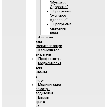
“Мужское
Здоровье”
Программа
“Женское
здоровье”
Программа
снижения
веса
Анализы
для
госпитализации
Калькулятор
анализов
Профосмотры
Медкомиссия
для
школы
и
сада
Медицинские
осмотры
водителей
Вызов
врача
на