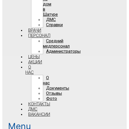
дом
в
Шатуре
ДМС
Справки
ВРАЧИ
ПЕРСОНАЛ
Средний
медперсонал
Администраторы
ЦЕНЫ
АКЦИИ
О
НАС
О
нас
Документы
Отзывы
Фото
КОНТАКТЫ
ДМС
ВАКАНСИИ
Menu