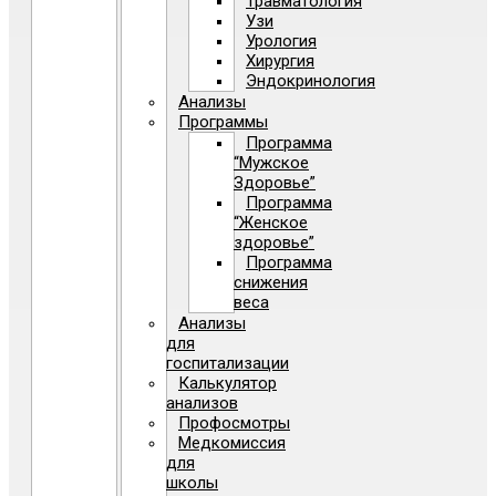
Травматология
Узи
Урология
Хирургия
Эндокринология
Анализы
Программы
Программа
“Мужское
Здоровье”
Программа
“Женское
здоровье”
Программа
снижения
веса
Анализы
для
госпитализации
Калькулятор
анализов
Профосмотры
Медкомиссия
для
школы