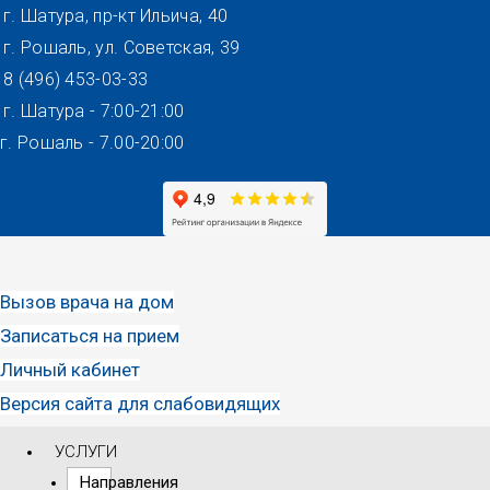
Перейти
г. Шатура, пр-кт Ильича, 40
к
г. Рошаль, ул. Советская, 39
содержимому
8 (496) 453-03-33
г. Шатура - 7:00-21:00
г. Рошаль - 7.00-20:00
Вызов врача на дом
Записаться на прием
Личный кабинет
Версия сайта для слабовидящих
УСЛУГИ
Направления