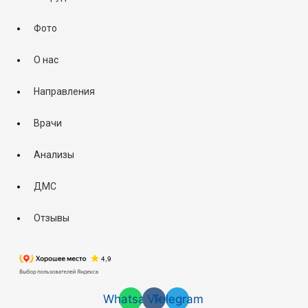
Фото
О нас
Направления
Врачи
Анализы
ДМС
Отзывы
Whatsapp
Vk
Telegram