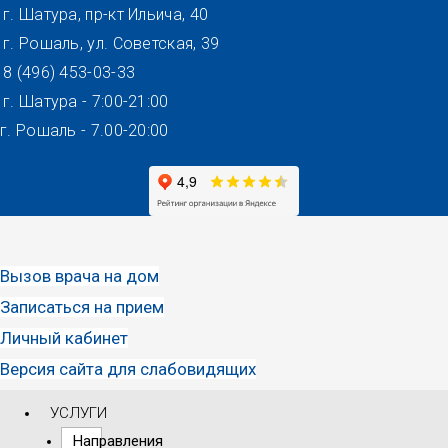
Перейти
г. Шатура, пр-кт Ильича, 40
к
г. Рошаль, ул. Советская, 39
содержимому
8 (496) 453-03-33
г. Шатура - 7:00-21:00
г. Рошаль - 7.00-20:00
Вызов врача на дом
Записаться на прием
Личный кабинет
Версия сайта для слабовидящих
УСЛУГИ
Направления