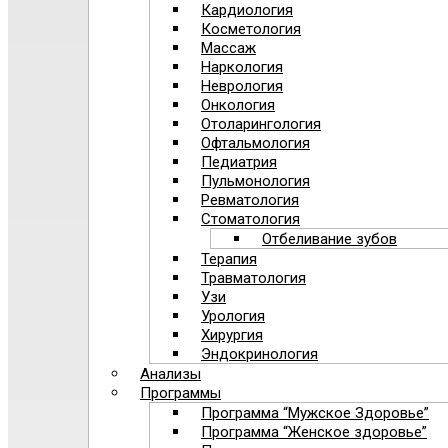
Кардиология
Косметология
Массаж
Наркология
Неврология
Онкология
Отоларингология
Офтальмология
Педиатрия
Пульмонология
Ревматология
Стоматология
Отбеливание зубов
Терапия
Травматология
Узи
Урология
Хирургия
Эндокринология
Анализы
Программы
Программа “Мужское Здоровье”
Программа “Женское здоровье”