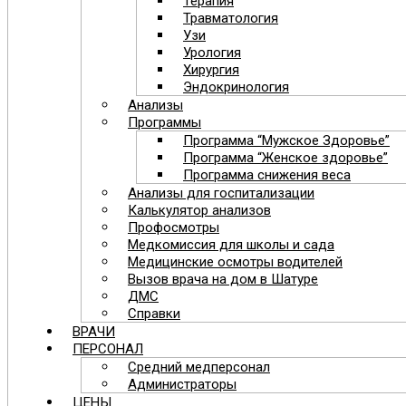
Терапия
Травматология
Узи
Урология
Хирургия
Эндокринология
Анализы
Программы
Программа “Мужское Здоровье”
Программа “Женское здоровье”
Программа снижения веса
Анализы для госпитализации
Калькулятор анализов
Профосмотры
Медкомиссия для школы и сада
Медицинские осмотры водителей
Вызов врача на дом в Шатуре
ДМС
Справки
ВРАЧИ
ПЕРСОНАЛ
Средний медперсонал
Администраторы
ЦЕНЫ