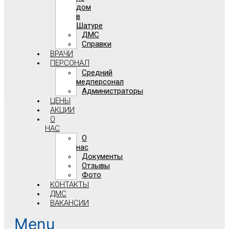
дом
в
Шатуре
ДМС
Справки
ВРАЧИ
ПЕРСОНАЛ
Средний
медперсонал
Администраторы
ЦЕНЫ
АКЦИИ
О
НАС
О
нас
Документы
Отзывы
Фото
КОНТАКТЫ
ДМС
ВАКАНСИИ
Menu