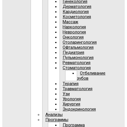
Гинекология
Дерматология
Кардиология
Косметология
Массаж
Наркология
Неврология
Онкология
Отоларингология
Офтальмология
Педиатрия
Пульмонология
Ревматология
Стоматология
Отбеливание
зубов
Терапия
Травматология
Узи
Урология
Хирургия
Эндокринология
Анализы
Программы
Программа