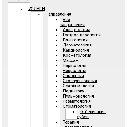
УСЛУГИ
Направления
Все
направления
Аллергология
Гастроэнтерология
Гинекология
Дерматология
Кардиология
Косметология
Массаж
Наркология
Неврология
Онкология
Отоларингология
Офтальмология
Педиатрия
Пульмонология
Ревматология
Стоматология
Отбеливание
зубов
Терапия