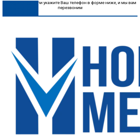
Позвоните нам или укажите Ваш телефон в форме ниже, и мы вам
8 (496) 453-03-33
перезвоним
8 (985) 453-03-33
8 (980) 453-03-33