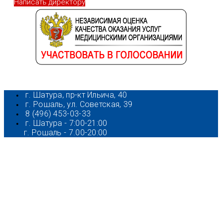
Написать директору
г. Шатура, пр-кт Ильича, 40
г. Рошаль, ул. Советская, 39
8 (496) 453-03-33
г. Шатура - 7:00-21:00
г. Рошаль - 7.00-20:00