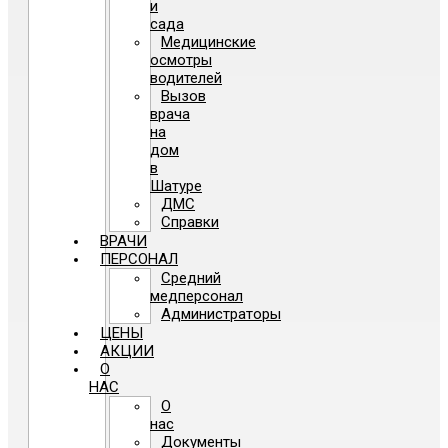
и
сада
Медицинские
осмотры
водителей
Вызов
врача
на
дом
в
Шатуре
ДМС
Справки
ВРАЧИ
ПЕРСОНАЛ
Средний
медперсонал
Администраторы
ЦЕНЫ
АКЦИИ
О
НАС
О
нас
Документы