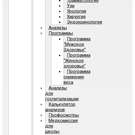
Травматология
Узи
Урология
Хирургия
Эндокринология
Анализы
Программы
Программа
“Мужское
Здоровье”
Программа
“Женское
здоровье”
Программа
снижения
веса
Анализы
для
госпитализации
Калькулятор
анализов
Профосмотры
Медкомиссия
для
школы