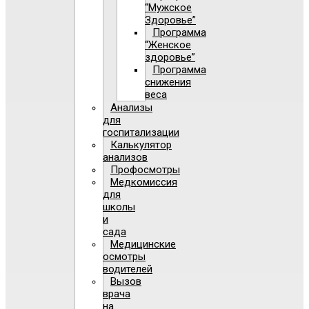
“Мужское
Здоровье”
Программа
“Женское
здоровье”
Программа
снижения
веса
Анализы
для
госпитализации
Калькулятор
анализов
Профосмотры
Медкомиссия
для
школы
и
сада
Медицинские
осмотры
водителей
Вызов
врача
на