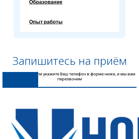
Образование
Опыт работы
Запишитесь на приём
Позвоните нам или укажите Ваш телефон в форме ниже, и мы вам
8 (496) 453-03-33
перезвоним
8 (985) 453-03-33
8 (980) 453-03-33