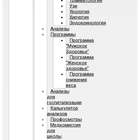
Травматология
Узи
Урология
Хирургия
Эндокринология
Анализы
Программы
Программа
“Мужское
Здоровье”
Программа
“Женское
здоровье”
Программа
снижения
веса
Анализы
для
госпитализации
Калькулятор
анализов
Профосмотры
Медкомиссия
для
школы