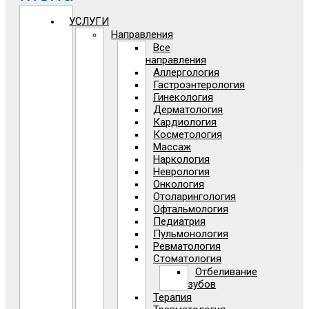
УСЛУГИ
Направления
Все
направления
Аллергология
Гастроэнтерология
Гинекология
Дерматология
Кардиология
Косметология
Массаж
Наркология
Неврология
Онкология
Отоларингология
Офтальмология
Педиатрия
Пульмонология
Ревматология
Стоматология
Отбеливание
зубов
Терапия