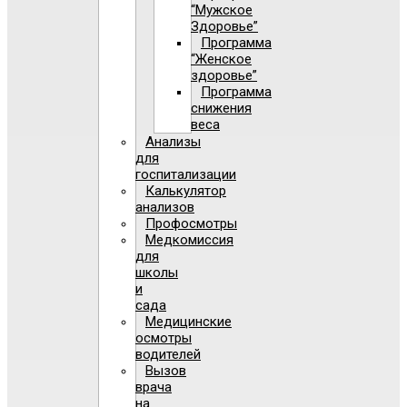
“Мужское
Здоровье”
Программа
“Женское
здоровье”
Программа
снижения
веса
Анализы
для
госпитализации
Калькулятор
анализов
Профосмотры
Медкомиссия
для
школы
и
сада
Медицинские
осмотры
водителей
Вызов
врача
на