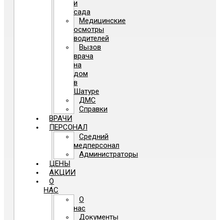
и
сада
Медицинские
осмотры
водителей
Вызов
врача
на
дом
в
Шатуре
ДМС
Справки
ВРАЧИ
ПЕРСОНАЛ
Средний
медперсонал
Администраторы
ЦЕНЫ
АКЦИИ
О
НАС
О
нас
Документы