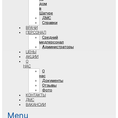
дом
в
Шатуре
ДМС
Справки
ВРАЧИ
ПЕРСОНАЛ
Средний
медперсонал
Администраторы
ЦЕНЫ
АКЦИИ
О
НАС
О
нас
Документы
Отзывы
Фото
КОНТАКТЫ
ДМС
ВАКАНСИИ
Menu