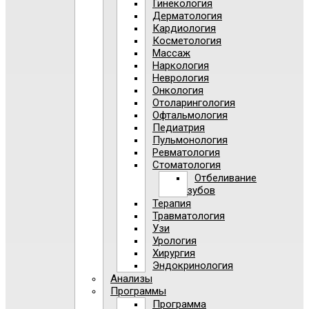
Гинекология
Дерматология
Кардиология
Косметология
Массаж
Наркология
Неврология
Онкология
Отоларингология
Офтальмология
Педиатрия
Пульмонология
Ревматология
Стоматология
Отбеливание
зубов
Терапия
Травматология
Узи
Урология
Хирургия
Эндокринология
Анализы
Программы
Программа