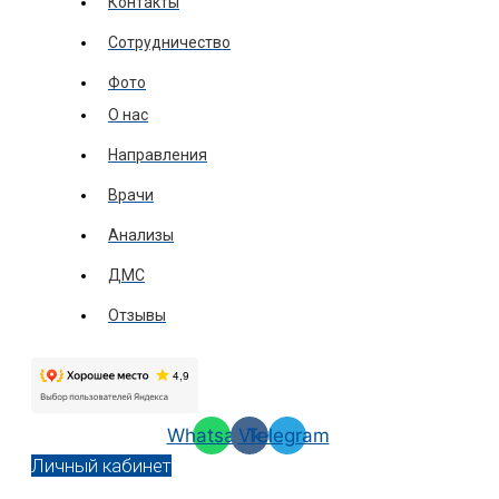
Контакты
Сотрудничество
Фото
О нас
Направления
Врачи
Анализы
ДМС
Отзывы
Whatsapp
Vk
Telegram
Личный кабинет