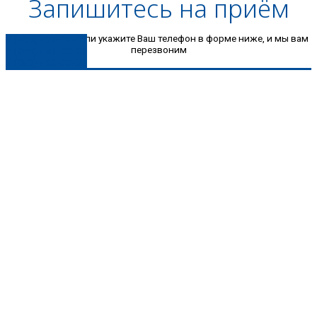
Запишитесь на приём
Позвоните нам или укажите Ваш телефон в форме ниже, и мы вам
8 (496) 453-03-33
перезвоним
8 (985) 453-03-33
8 (980) 453-03-33