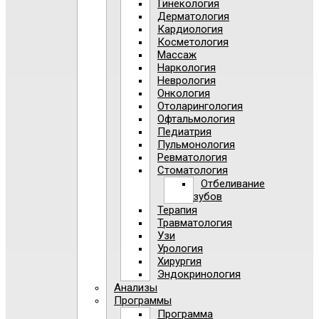
Гинекология
Дерматология
Кардиология
Косметология
Массаж
Наркология
Неврология
Онкология
Отоларингология
Офтальмология
Педиатрия
Пульмонология
Ревматология
Стоматология
Отбеливание
зубов
Терапия
Травматология
Узи
Урология
Хирургия
Эндокринология
Анализы
Программы
Программа