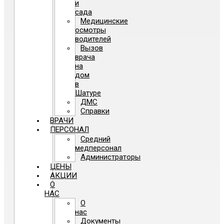
и
сада
Медицинские
осмотры
водителей
Вызов
врача
на
дом
в
Шатуре
ДМС
Справки
ВРАЧИ
ПЕРСОНАЛ
Средний
медперсонал
Администраторы
ЦЕНЫ
АКЦИИ
О
НАС
О
нас
Документы