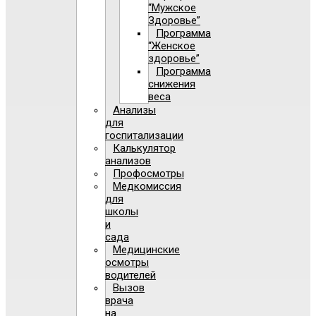
“Мужское
Здоровье”
Программа
“Женское
здоровье”
Программа
снижения
веса
Анализы
для
госпитализации
Калькулятор
анализов
Профосмотры
Медкомиссия
для
школы
и
сада
Медицинские
осмотры
водителей
Вызов
врача
на