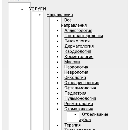
УСЛУГИ
Направления
Все
направления
Аллергология
Гастроэнтерология
Гинекология
Дерматология
Кардиология
Косметология
Массаж
Наркология
Неврология
Онкология
Отоларингология
Офтальмология
Педиатрия
Пульмонология
Ревматология
Стоматология
Отбеливание
зубов
Терапия