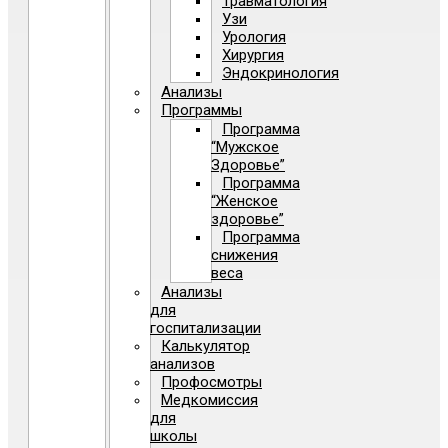
Травматология
Узи
Урология
Хирургия
Эндокринология
Анализы
Программы
Программа
“Мужское
Здоровье”
Программа
“Женское
здоровье”
Программа
снижения
веса
Анализы
для
госпитализации
Калькулятор
анализов
Профосмотры
Медкомиссия
для
школы