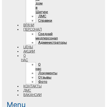
дом
в
Шатуре
ДМС
Справки
ВРАЧИ
ПЕРСОНАЛ
Средний
медперсонал
Администраторы
ЦЕНЫ
АКЦИИ
О
НАС
О
нас
Документы
Отзывы
Фото
КОНТАКТЫ
ДМС
ВАКАНСИИ
Menu