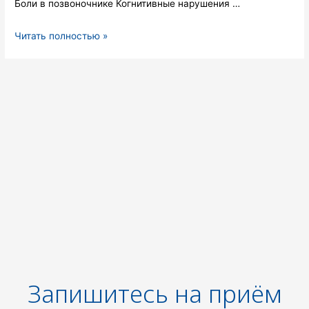
Боли в позвоночнике Когнитивные нарушения …
Палло
Читать полностью »
Елена
Сергеевна
Запишитесь на приём