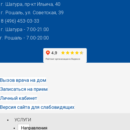
Перейти
г. Шатура, пр-кт Ильича, 40
к
г. Рошаль, ул. Советская, 39
содержимому
8 (496) 453-03-33
г. Шатура - 7:00-21:00
г. Рошаль - 7.00-20:00
Вызов врача на дом
Записаться на прием
Личный кабинет
Версия сайта для слабовидящих
УСЛУГИ
Направления