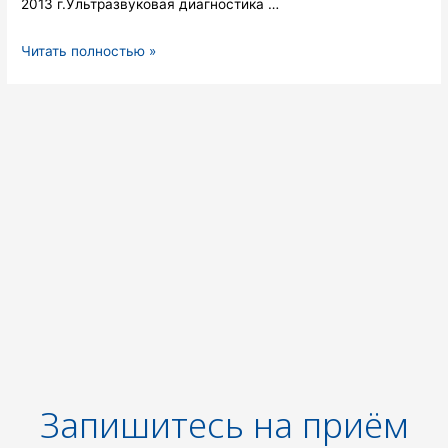
2013 г.Ультразвуковая диагностика …
Масюкова
Читать полностью »
Марина
Риварисовна
Запишитесь на приём