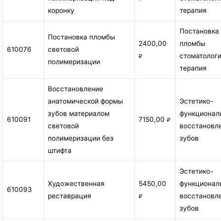
коронку
терапия
Постановка
Постановка пломбы
2400,00
пломбы
610076
световой
стоматолог
₽
полимеризации
терапия
Восстановление
анатомической формы
Эстетико-
зубов материалом
функционал
610091
7150,00
₽
световой
восстановл
полимеризации без
зубов
штифта
Эстетико-
Художественная
5450,00
функционал
610093
реставрация
восстановл
₽
зубов