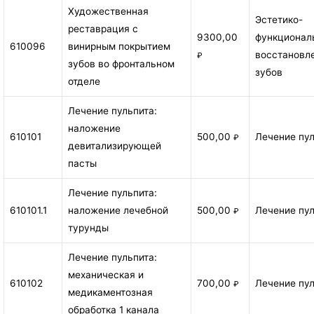
Художественная
Эстетико-
реставрация с
9300,00
функционал
610096
винирным покрытием
восстановл
₽
зубов во фронтальном
зубов
отделе
Лечение пульпита:
наложение
610101
500,00
Лечение пу
₽
девитализирующей
пасты
Лечение пульпита:
610101.1
наложение лечебной
500,00
Лечение пу
₽
турунды
Лечение пульпита:
механическая и
610102
700,00
Лечение пу
₽
медикаментозная
обработка 1 канала