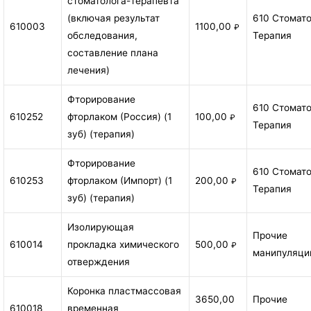
стоматолога-терапевта
(включая результат
610 Стомат
610003
1100,00
₽
обследования,
Терапия
составление плана
лечения)
Фторирование
610 Стомат
610252
фторлаком (Россия) (1
100,00
₽
Терапия
зуб) (терапия)
Фторирование
610 Стомат
610253
фторлаком (Импорт) (1
200,00
₽
Терапия
зуб) (терапия)
Изолирующая
Прочие
610014
прокладка химического
500,00
₽
манипуляци
отверждения
Коронка пластмассовая
3650,00
Прочие
610018
временная