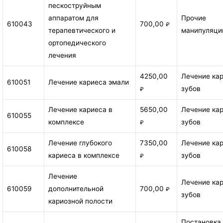
пескоструйным
аппаратом для
Прочие
610043
700,00
₽
терапевтического и
манипуляци
ортопедического
лечения
4250,00
Лечение ка
610051
Лечение кариеса эмали
зубов
₽
Лечение кариеса в
5650,00
Лечение ка
610055
комплексе
зубов
₽
Лечение глубокого
7350,00
Лечение ка
610058
кариеса в комплексе
зубов
₽
Лечение
Лечение ка
610059
дополнительной
700,00
₽
зубов
кариозной полости
Постановка