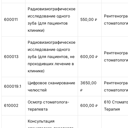
Радиовизиографическое
исследование одного
Рентгеногр
600011
550,00
₽
зуба (для пациентов
стоматолог
клиники)
Радиовизиографическое
исследование одного
Рентгеногр
600013
зуба (для пациентов, не
600,00
₽
стоматолог
проходивших лечение в
клинике)
Цифровое сканирование
3650,00
Рентгеногр
600019.1
челюстей
стоматолог
₽
Осмотр стоматолога-
610 Стомат
610002
600,00
₽
терапевта
Терапия
Консультация