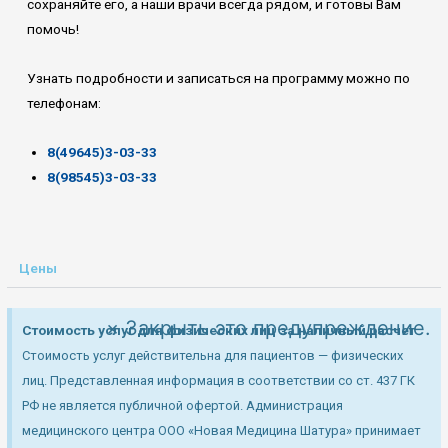
сохраняйте его, а наши врачи всегда рядом, и готовы Вам
помочь!
Узнать подробности и записаться на программу можно по
телефонам:
8(49645)3-03-33
8(98545)3-03-33
Цены
×
Закрыть это предупреждение.
Стоимость услуг для физических лиц за наличный расчет
Стоимость услуг действительна для пациентов — физических
лиц. Представленная информация в соответствии со ст. 437 ГК
РФ не является публичной офертой. Администрация
медицинского центра ООО «Новая Медицина Шатура» принимает