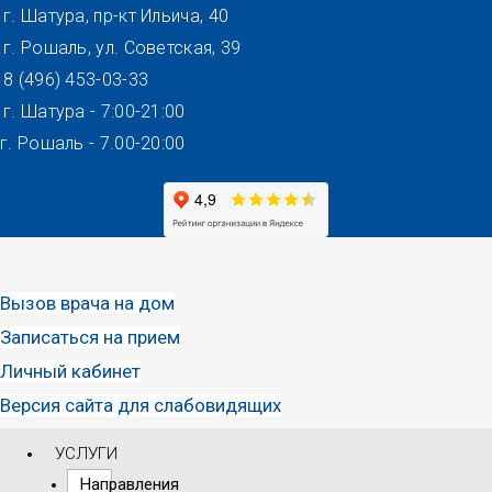
Перейти
г. Шатура, пр-кт Ильича, 40
к
г. Рошаль, ул. Советская, 39
содержимому
8 (496) 453-03-33
г. Шатура - 7:00-21:00
г. Рошаль - 7.00-20:00
Вызов врача на дом
Записаться на прием
Личный кабинет
Версия сайта для слабовидящих
УСЛУГИ
Направления