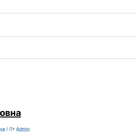
новна
чи
/ От
Admin