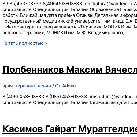
8(985)453-03-33 8(49645)3-03-33 nmshatura@yandex.ru W
специалисте Специализация Терапия Образование Пермск
работы Ближайшая дата приёма Отзывы Детальная информ
государственный медицинский университет им. акад. Е.А.
г.Интернатура по специальности «Терапия», МОНИКИ им. 
вопросы терапии», МОНИКИ им. М.Ф. Владимирского, …
Сиротская
Читать полностью »
Евгения
Валентиновна
Полбенников Максим Вячес
врач-терапевт
,
врачи
/ От
Admin
8 (496) 453-03-33 8 (985) 453-03-33 nmshatura@yandex.r
специалисте Специализация Терапия Ближайшая дата при
Касимов Гайрат Муратгелди