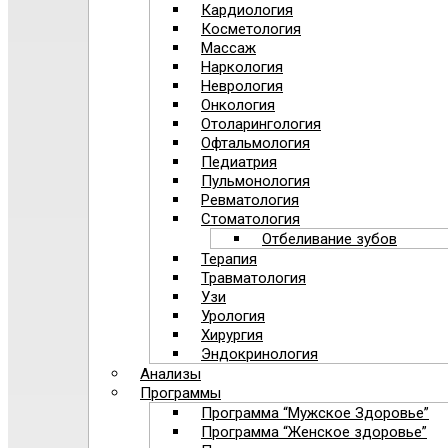
Кардиология
Косметология
Массаж
Наркология
Неврология
Онкология
Отоларингология
Офтальмология
Педиатрия
Пульмонология
Ревматология
Стоматология
Отбеливание зубов
Терапия
Травматология
Узи
Урология
Хирургия
Эндокринология
Анализы
Программы
Программа “Мужское Здоровье”
Программа “Женское здоровье”