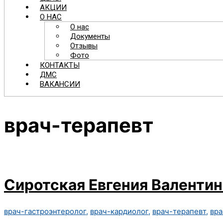
АКЦИИ
О НАС
О нас
Документы
Отзывы
Фото
КОНТАКТЫ
ДМС
ВАКАНСИИ
врач-терапевт
Сиротская Евгения Валенти
врач-гастроэнтеролог
,
врач-кардиолог
,
врач-терапевт
,
вра