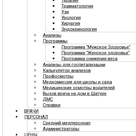
Терапия
Травматология
Узи
Урология
Хирургия
Эндокринология
Анализы
Программы
Программа “Мужское Здоровье”
Программа “Женское здоровье”
Программа снижения веса
Анализы для госпитализации
Калькулятор анализов
Профосмотры
Медкомиссия для школы и сада
Медицинские осмотры водителей
Вызов врача на дом в Шатуре
ДМС
Справки
ВРАЧИ
ПЕРСОНАЛ
Средний медперсонал
Администраторы
ЦЕНЫ